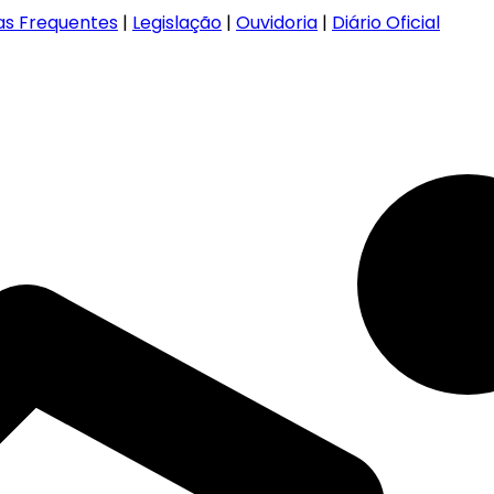
as Frequentes
|
Legislação
|
Ouvidoria
|
Diário Oficial