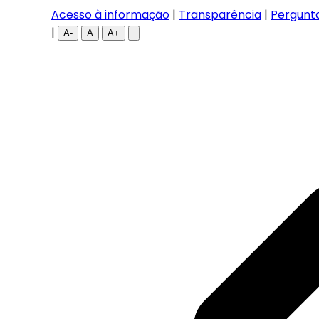
Acesso à informação
|
Transparência
|
Pergunt
|
A-
A
A+